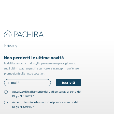
Privacy
Non perderti le ultime novità
Iscriviti alla nostra mailing list per essere sempre aggiornato
sugli ultimi spazi acquisiti e per ricevere in anteprima offerte e
promozioni sulle nostre Location.
Autorizzo il
trattamento dei dati personali
ai sensi del
DLgs. N. 196/03. *
Accetto i
termini e le condizioni
previste ai sensi del
DLgs. N. 679/16. *