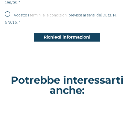
196/03. *
Accetto i
termini e le condizioni
previste ai sensi del DLgs. N.
679/16. *
Potrebbe interessarti
anche:
Morganite - Appartamento a Milano