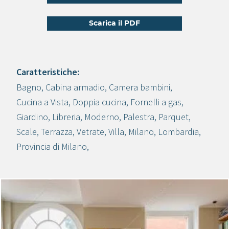
Scarica il PDF
Caratteristiche:
Bagno
,
Cabina armadio
,
Camera bambini
,
Crea progetto
Cucina a Vista
,
Doppia cucina
,
Fornelli a gas
,
Giardino
,
Libreria
,
Moderno
,
Palestra
,
Parquet
,
Scale
,
Terrazza
,
Vetrate
,
Villa
,
Milano
,
Lombardia
,
Provincia di Milano
,