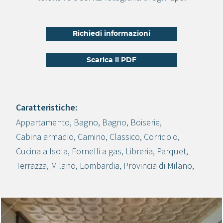
Richiedi informazioni
Scarica il PDF
Caratteristiche:
Appartamento
,
Bagno
,
Bagno
,
Boiserie
,
Crea progetto
Cabina armadio
,
Camino
,
Classico
,
Corridoio
,
Cucina a Isola
,
Fornelli a gas
,
Libreria
,
Parquet
,
Terrazza
,
Milano
,
Lombardia
,
Provincia di Milano
,