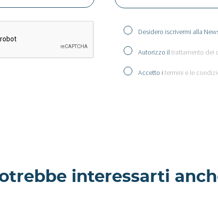
Desidero iscrivermi alla News
Autorizzo il
trattamento dei 
Accetto i
termini e le condizi
otrebbe interessarti anch
Barbabietola -
 Villa a
Appartamento a
Milano