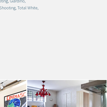
oting
,
Giardino
,
Shooting
,
Total White
,