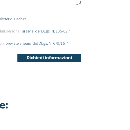
letter di Pachira
dati personali
ai sensi del DLgs. N. 196/03. *
oni
previste ai sensi del DLgs. N. 679/16. *
e:
Corallo - Villa a
Milano