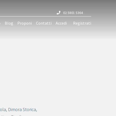
02 5801 5364
o
Blog
Proponi
Contatti
Accedi
Registrati
sola
,
Dimora Storica
,