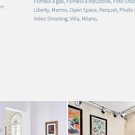
Fornelli a gas
,
Fornelli a induzione
,
Foto Sho
on
Liberty
,
Marmo
,
Open Space
,
Parquet
,
Photo 
Video Shooting
,
Villa
,
Milano
,