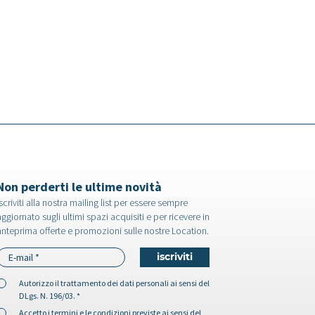
Non perderti le ultime novità
scriviti alla nostra mailing list per essere sempre
ggiornato sugli ultimi spazi acquisiti e per ricevere in
anteprima offerte e promozioni sulle nostre Location.
Autorizzo il
trattamento dei dati personali
ai sensi del
DLgs. N. 196/03. *
Accetto i
termini e le condizioni
previste ai sensi del