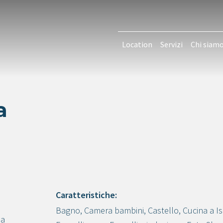
Location
Servizi
Chi siam
a
ù
Caratteristiche:
Bagno
,
Camera bambini
,
Castello
,
Cucina a I
Crea progetto
la