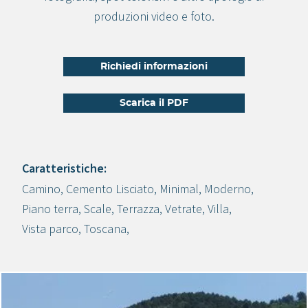
produzioni video e foto.
Richiedi informazioni
Scarica il PDF
Caratteristiche:
Camino
,
Cemento Lisciato
,
Minimal
,
Moderno
,
Crea progetto
Piano terra
,
Scale
,
Terrazza
,
Vetrate
,
Villa
,
Vista parco
,
Toscana
,