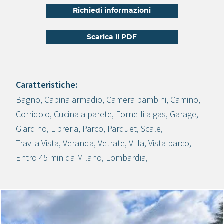
Richiedi informazioni
Scarica il PDF
Caratteristiche:
Bagno
,
Cabina armadio
,
Camera bambini
,
Camino
,
Crea progetto
Corridoio
,
Cucina a parete
,
Fornelli a gas
,
Garage
,
Giardino
,
Libreria
,
Parco
,
Parquet
,
Scale
,
Travi a Vista
,
Veranda
,
Vetrate
,
Villa
,
Vista parco
,
Entro 45 min da Milano
,
Lombardia
,