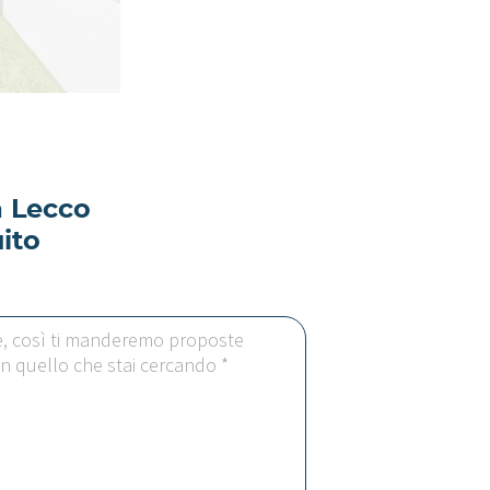
a Lecco
ito