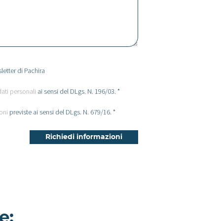
letter di Pachira
dati personali
ai sensi del DLgs. N. 196/03. *
oni
previste ai sensi del DLgs. N. 679/16. *
e: