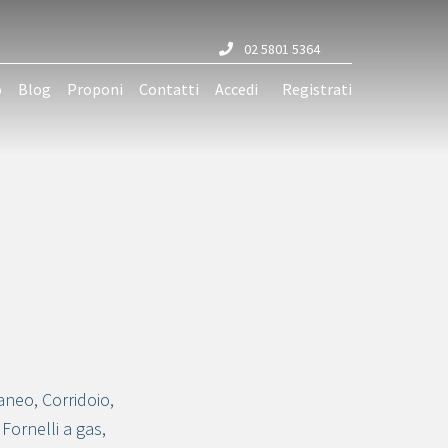
02 5801 5364
o
Blog
Proponi
Contatti
Accedi
Registrati
aneo
,
Corridoio
,
,
Fornelli a gas
,