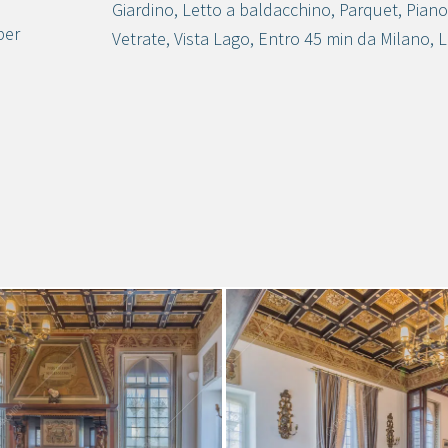
Giardino
,
Letto a baldacchino
,
Parquet
,
Piano
per
Vetrate
,
Vista Lago
,
Entro 45 min da Milano
,
L