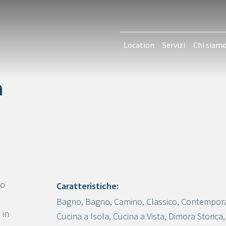
Location
Servizi
Chi siam
a
so
Caratteristiche:
Bagno
,
Bagno
,
Camino
,
Classico
,
Contempor
Crea progetto
 in
Cucina a Isola
,
Cucina a Vista
,
Dimora Storica