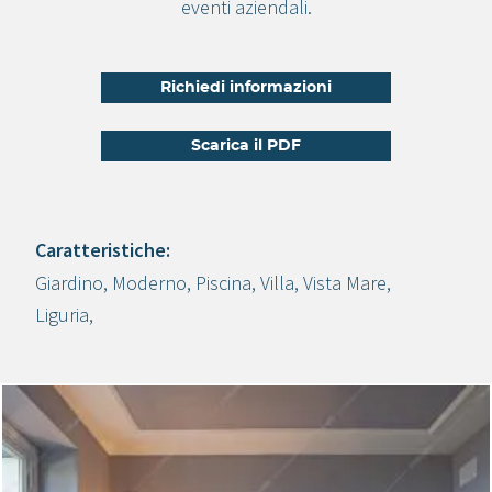
eventi aziendali.
Richiedi informazioni
Scarica il PDF
Caratteristiche:
Giardino
,
Moderno
,
Piscina
,
Villa
,
Vista Mare
,
Crea progetto
Liguria
,