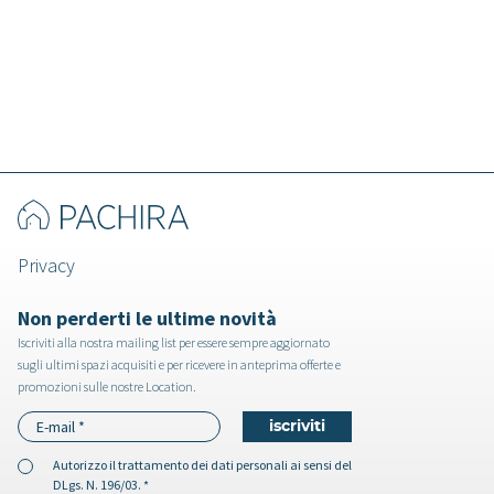
Privacy
Non perderti le ultime novità
Iscriviti alla nostra mailing list per essere sempre aggiornato
sugli ultimi spazi acquisiti e per ricevere in anteprima offerte e
promozioni sulle nostre Location.
Autorizzo il
trattamento dei dati personali
ai sensi del
DLgs. N. 196/03. *