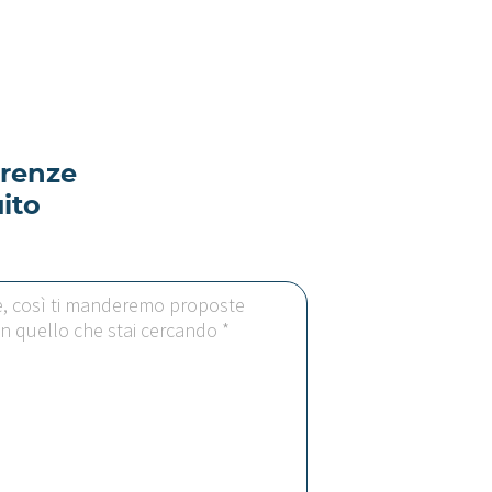
irenze
ito