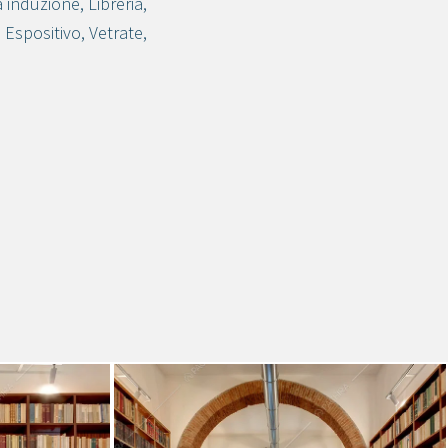
a induzione
,
Libreria
,
 Espositivo
,
Vetrate
,