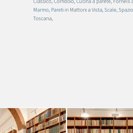
Classico
,
Corridoio
,
Cucina a parete
,
Fornelli 
Crea progetto
Marmo
,
Pareti in Mattoni a Vista
,
Scale
,
Spazio
e
Toscana
,