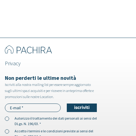
Privacy
Non perderti le ultime novità
Iscriviti alla nostra mailing list per essere sempre aggiornato
sugli ultimi spazi acquisiti e per ricevere in anteprima offerte e
promozioni sulle nostre Location.
Autorizzo il
trattamento dei dati personali
ai sensi del
DLgs. N. 196/03. *
Accetto i
termini e le condizioni
previste ai sensi del