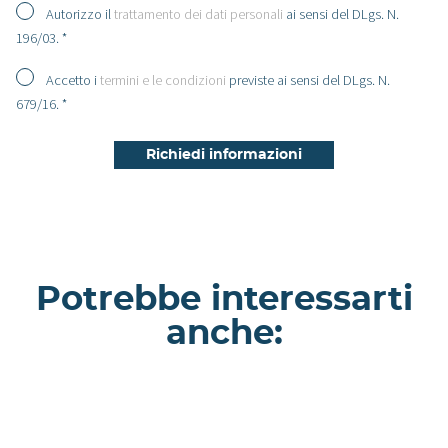
Autorizzo il
trattamento dei dati personali
ai sensi del DLgs. N.
196/03. *
Accetto i
termini e le condizioni
previste ai sensi del DLgs. N.
679/16. *
Potrebbe interessarti
anche:
Rangipo - Villa a Como