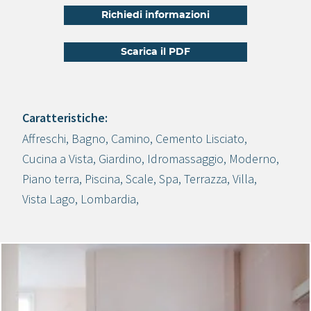
Richiedi informazioni
Scarica il PDF
Caratteristiche:
Affreschi
,
Bagno
,
Camino
,
Cemento Lisciato
,
Crea progetto
Cucina a Vista
,
Giardino
,
Idromassaggio
,
Moderno
,
Piano terra
,
Piscina
,
Scale
,
Spa
,
Terrazza
,
Villa
,
Vista Lago
,
Lombardia
,