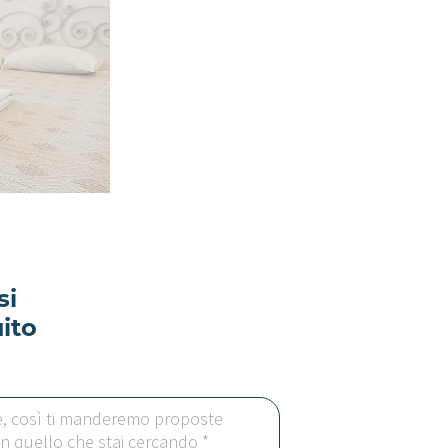
si
ito