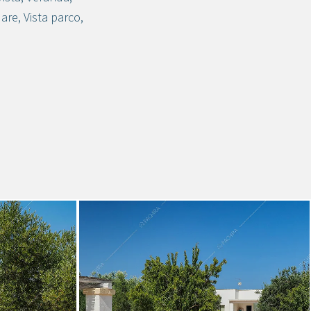
Mare
,
Vista parco
,