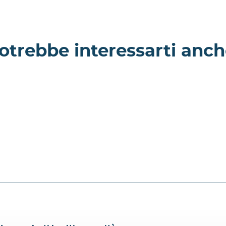
otrebbe interessarti anch
 Masseria a
Malacca - Villa a
Brindisi