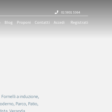
02 5801 5364
o
Blog
Proponi
Contatti
Accedi
Registrati
,
Fornelli a induzione
,
oderno
,
Parco
,
Patio
,
Vista
,
Veranda
,