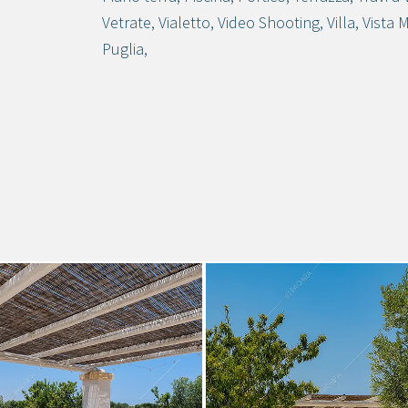
Vetrate
,
Vialetto
,
Video Shooting
,
Villa
,
Vista 
Puglia
,