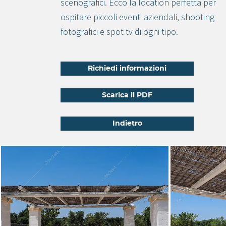
scenografici. Ecco la location perfetta per
ospitare piccoli eventi aziendali, shooting
fotografici e spot tv di ogni tipo.
Richiedi informazioni
Scarica il PDF
Indietro