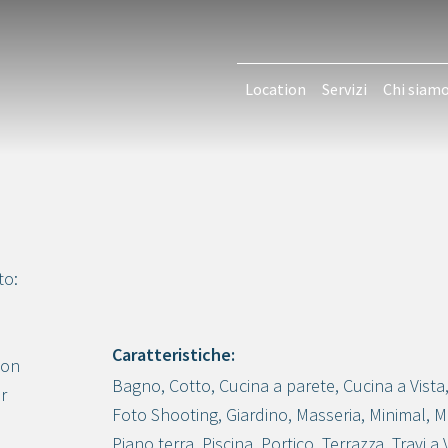
Location
Servizi
Chi siam
to:
Caratteristiche:
con
Bagno
,
Cotto
,
Cucina a parete
,
Cucina a Vista
er
Crea progetto
Foto Shooting
,
Giardino
,
Masseria
,
Minimal
,
M
Piano terra
,
Piscina
,
Portico
,
Terrazza
,
Travi a 