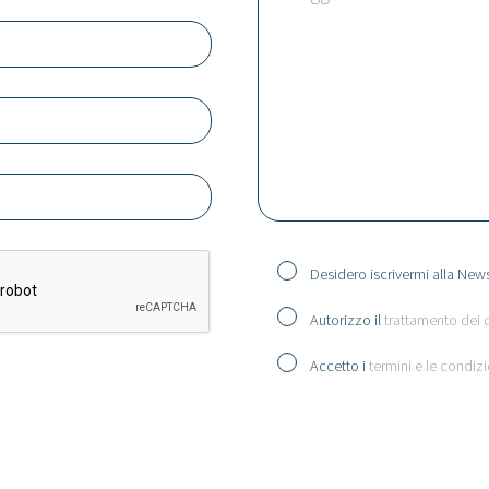
Desidero iscrivermi alla News
Autorizzo il
trattamento dei 
Accetto i
termini e le condizi