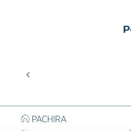
P
Giava -
Kara - Villa a Brindisi
Brindisi