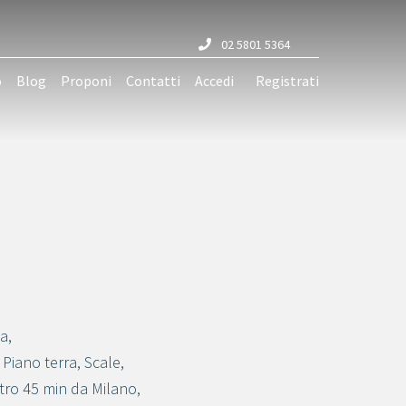
02 5801 5364
o
Blog
Proponi
Contatti
Accedi
Registrati
ta
,
,
Piano terra
,
Scale
,
tro 45 min da Milano
,