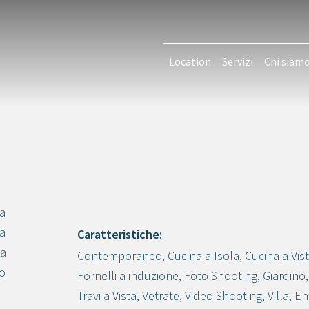
Location
Servizi
Chi siam
La
 a
Caratteristiche:
da
Contemporaneo
,
Cucina a Isola
,
Cucina a Vis
Crea progetto
io
Fornelli a induzione
,
Foto Shooting
,
Giardino
Travi a Vista
,
Vetrate
,
Video Shooting
,
Villa
,
En