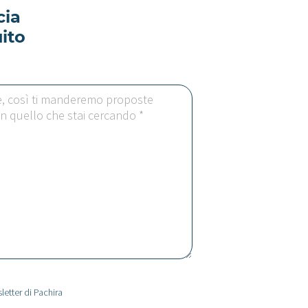
cia
ito
letter di Pachira