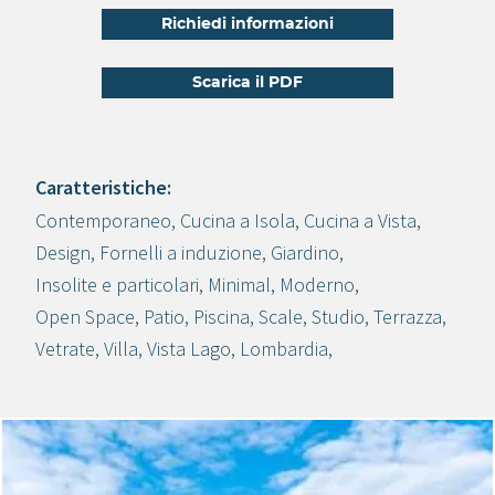
Richiedi informazioni
Scarica il PDF
Caratteristiche:
Contemporaneo
,
Cucina a Isola
,
Cucina a Vista
,
Crea progetto
Design
,
Fornelli a induzione
,
Giardino
,
Insolite e particolari
,
Minimal
,
Moderno
,
Open Space
,
Patio
,
Piscina
,
Scale
,
Studio
,
Terrazza
,
Vetrate
,
Villa
,
Vista Lago
,
Lombardia
,