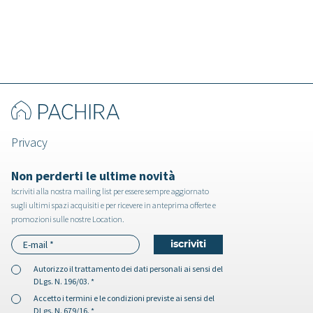
Privacy
Non perderti le ultime novità
Iscriviti alla nostra mailing list per essere sempre aggiornato
sugli ultimi spazi acquisiti e per ricevere in anteprima offerte e
promozioni sulle nostre Location.
Autorizzo il
trattamento dei dati personali
ai sensi del
DLgs. N. 196/03. *
Accetto i
termini e le condizioni
previste ai sensi del
DLgs. N. 679/16. *