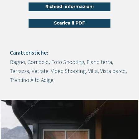
Richiedi informazioni
Scarica il PDF
Caratteristiche:
Bagno
,
Corridoio
,
Foto Shooting
,
Piano terra
,
Crea progetto
Terrazza
,
Vetrate
,
Video Shooting
,
Villa
,
Vista parco
,
Trentino Alto Adige
,