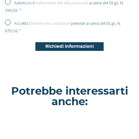
Autorizzo il
trattamento dei dati personali
ai sensi del DLgs. N.
196/03. *
Accetto i
termini e le condizioni
previste ai sensi del DLgs. N.
679/16. *
Potrebbe interessarti
anche:
Cantabrico - Chalet a Trento