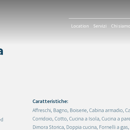
Location
Servizi
Chi siam
a
Caratteristiche:
Affreschi
,
Bagno
,
Boiserie
,
Cabina armadio
,
C
Crea progetto
Corridoio
,
Cotto
,
Cucina a Isola
,
Cucina a par
ed
Dimora Storica
,
Doppia cucina
,
Fornelli a gas