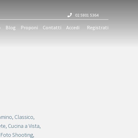
02 5801 5364
o
Blog
Proponi
Contatti
Accedi
Registrati
amino
,
Classico
,
ete
,
Cucina a Vista
,
,
Foto Shooting
,