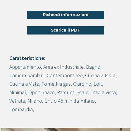
Richiedi informazioni
Scarica il PDF
Caratteristiche:
Appartamento
,
Area ex Industriale
,
Bagno
,
Crea progetto
Camera bambini
,
Contemporaneo
,
Cucina a Isola
,
Cucina a Vista
,
Fornelli a gas
,
Giardino
,
Loft
,
Minimal
,
Open Space
,
Parquet
,
Scale
,
Travi a Vista
,
Vetrate
,
Milano
,
Entro 45 min da Milano
,
Lombardia
,